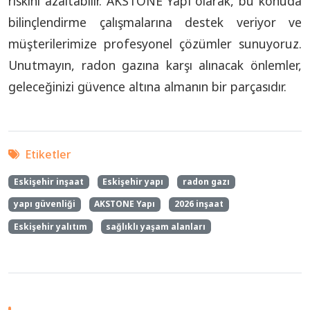
riskini azaltabilir. AKSTONE Yapı olarak, bu konuda
bilinçlendirme çalışmalarına destek veriyor ve
müşterilerimize profesyonel çözümler sunuyoruz.
Unutmayın, radon gazına karşı alınacak önlemler,
geleceğinizi güvence altına almanın bir parçasıdır.
Etiketler
Eskişehir inşaat
Eskişehir yapı
radon gazı
yapı güvenliği
AKSTONE Yapı
2026 inşaat
Eskişehir yalıtım
sağlıklı yaşam alanları