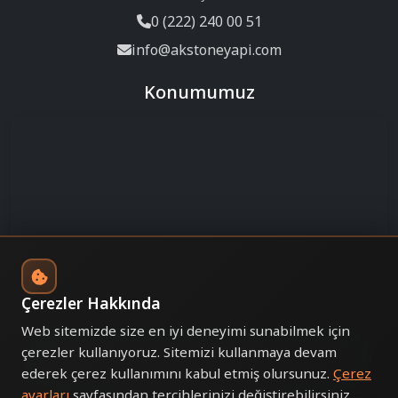
0 (222) 240 00 51
info@akstoneyapi.com
Konumumuz
Çerezler Hakkında
Web sitemizde size en iyi deneyimi sunabilmek için
çerezler kullanıyoruz. Sitemizi kullanmaya devam
© 2025 AKSTONE YAPI MİMARLIK MÜHENDİSLİK.
ederek çerez kullanımını kabul etmiş olursunuz.
Çerez
Tüm hakları saklıdır.
ayarları
sayfasından tercihlerinizi değiştirebilirsiniz.